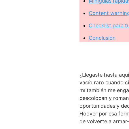
Miniguías rápida
Content warnings
Checklist para t
Conclusión
¿Llegaste hasta aqu
vacío raro cuando ci
mí también me engan
descolocan y romanc
oportunidades y deci
Hoover por esa for
de volverte a armar—