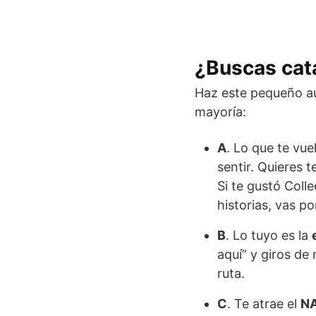
¿Buscas cata
Haz este pequeño au
mayoría:
A
. Lo que te vue
sentir. Quieres t
Si te gustó Col
historias, vas po
B
. Lo tuyo es la
aquí” y giros de
ruta.
C
. Te atrae el
NA