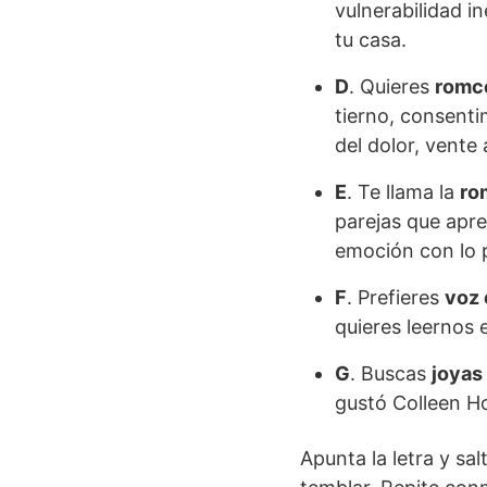
vulnerabilidad in
tu casa.
D
. Quieres
romc
tierno, consenti
del dolor, vente 
E
. Te llama la
ro
parejas que apre
emoción con lo 
F
. Prefieres
voz 
quieres leernos 
G
. Buscas
joyas
gustó Colleen Ho
Apunta la letra y sal