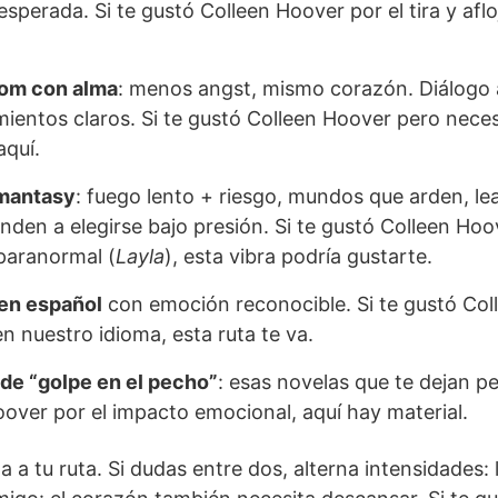
esperada. Si te gustó Colleen Hoover por el tira y afl
om con alma
: menos angst, mismo corazón. Diálogo 
mientos claros. Si te gustó Colleen Hoover pero nece
aquí.
mantasy
: fuego lento + riesgo, mundos que arden, le
nden a elegirse bajo presión. Si te gustó Colleen Ho
paranormal (
Layla
), esta vibra podría gustarte.
en español
con emoción reconocible. Si te gustó Col
en nuestro idioma, esta ruta te va.
 de “golpe en el pecho”
: esas novelas que te dejan pe
over por el impacto emocional, aquí hay material.
ta a tu ruta. Si dudas entre dos, alterna intensidades: