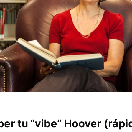
r tu “vibe” Hoover (rápi