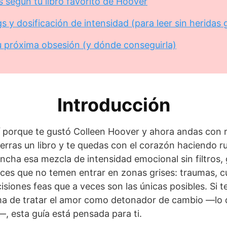
s según tu libro favorito de Hoover
 y dosificación de intensidad (para leer sin heridas g
u próxima obsesión (y dónde conseguirla)
Introducción
í porque te gustó Colleen Hoover y ahora andas con r
erras un libro y te quedas con el corazón haciendo r
cha esa mezcla de intensidad emocional sin filtros, 
es que no temen entrar en zonas grises: traumas, c
siones feas que a veces son las únicas posibles. Si t
ma de tratar el amor como detonador de cambio —lo 
, esta guía está pensada para ti.