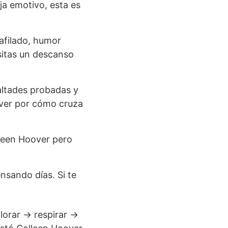
oja emotivo, esta es
afilado, humor
sitas un descanso
altades probadas y
over por cómo cruza
leen Hoover pero
nsando días. Si te
 llorar → respirar →